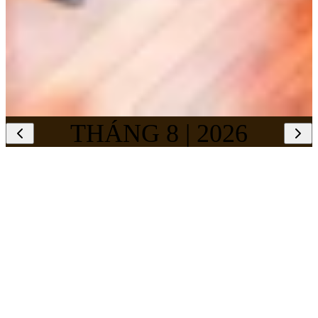
THÁNG 8 | 2026
1
2
3
4
5
6
7
8
9
10
CHƯA MỞ BÁN
Hòa nhạc Toyota 2026
THỨ BẢY, 22/08/2026 - THỨ BẢY, 22/08/2026
Nhà hát Hồ Gươm
Xem thêm
Chưa mở bán